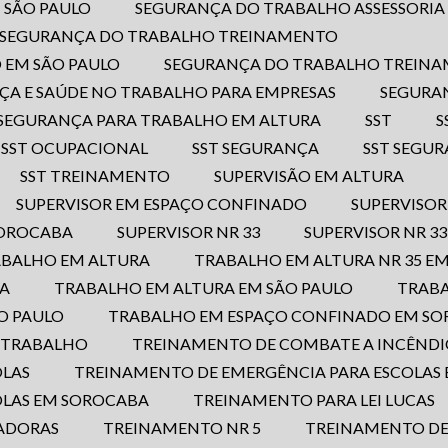
 SÃO PAULO
SEGURANÇA DO TRABALHO ASSESSORI
SEGURANÇA DO TRABALHO TREINAMENTO
 EM SÃO PAULO
SEGURANÇA DO TRABALHO TREIN
ÇA E SAÚDE NO TRABALHO PARA EMPRESAS
SEGURA
SEGURANÇA PARA TRABALHO EM ALTURA
SST
SST OCUPACIONAL
SST SEGURANÇA
SST SEGU
SST TREINAMENTO
SUPERVISÃO EM ALTURA
SUPERVISOR EM ESPAÇO CONFINADO
SUPERVISO
SOROCABA
SUPERVISOR NR 33
SUPERVISOR NR 3
ABALHO EM ALTURA
TRABALHO EM ALTURA NR 35 E
BA
TRABALHO EM ALTURA EM SÃO PAULO
TRAB
O PAULO
TRABALHO EM ESPAÇO CONFINADO EM S
O TRABALHO
TREINAMENTO DE COMBATE A INCÊNDI
OLAS
TREINAMENTO DE EMERGÊNCIA PARA ESCOLAS 
OLAS EM SOROCABA
TREINAMENTO PARA LEI LUCAS
ADORAS
TREINAMENTO NR 5
TREINAMENTO D