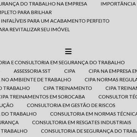
EGURANÇA DO TRABALHO NA EMPRESA
IMPORTÂNCIA
MPLETO PARA BRILHAR
S INFALÍVEIS PARA UM ACABAMENTO PERFEITO
ARA REVITALIZAR SEU IMÓVEL
SORIA E CONSULTORIA EM SEGURANÇA DO TRABALHO
O
ASSESSORIA SST
CIPA
CIPA NA EMPRESA 
PA NO AMBIENTE DE TRABALHO
CIPA NORMAS REGU
DO TRABALHO
CIPA TREINAMENTO
CIPA TREI
CIPA TREINAMENTOS EM SOROCABA
CONSULTOR T
RUÇÃO
CONSULTORIA EM GESTÃO DE RISCOS
A DO TRABALHO
CONSULTORIA EM NORMAS TÉCNICA
GURANÇA
CONSULTORIA EM RESGATES INDUSTRIAIS
O TRABALHO
CONSULTORIA DE SEGURANÇA DO TRA