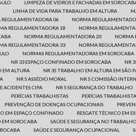
PAULO
LIMPEZA DE VIDROS E FACHADAS EM SOROCAB
LINHA DE VIDA PARA TRABALHO EM ALTURA
A REGULAMENTADORA 06
NORMA REGULAMENTADO
RMA REGULAMENTADORA 18
NORMA REGULAMENTAD
CABA
NORMA REGULAMENTADORA 20
NORMA
RMA REGULAMENTADORA 33
NORMA REGULAMENTA
AULO
NORMAS REGULAMENTADORAS EM SOROCABA
NR 33 ESPAÇO CONFINADO EM SOROCABA
NR 
O EM ALTURA
NR 35 TRABALHO EM ALTURA EM SÃO 
BA
NR 5 ASSÉDIO MORAL
NR 5 COMISSÃO INTE
E ACIDENTES CIPA
NR 5 SEGURANÇA DO TRABALHO
PERÍCIAS TRABALHISTAS
PERÍCIAS TRABALHIST
PREVENÇÃO DE DOENÇAS OCUPACIONAIS
PREVE
ICO EM ESPAÇO CONFINADO
RESGATE TÉCNICO EM 
O EM SOROCABA
SAÚDE E SEGURANÇA NO TRABALHO
OROCABA
SAÚDE E SEGURANÇA OCUPACIONAL