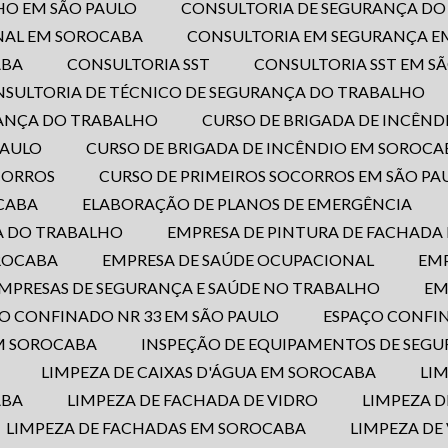
HO EM SÃO PAULO
CONSULTORIA DE SEGURANÇA D
NAL EM SOROCABA
CONSULTORIA EM SEGURANÇA E
ABA
CONSULTORIA SST
CONSULTORIA SST EM S
NSULTORIA DE TÉCNICO DE SEGURANÇA DO TRABALHO
RANÇA DO TRABALHO
CURSO DE BRIGADA DE INCÊND
PAULO
CURSO DE BRIGADA DE INCÊNDIO EM SOROCA
OCORROS
CURSO DE PRIMEIROS SOCORROS EM SÃO PA
OCABA
ELABORAÇÃO DE PLANOS DE EMERGÊNCIA
A DO TRABALHO
EMPRESA DE PINTURA DE FACHADA
OROCABA
EMPRESA DE SAÚDE OCUPACIONAL
EM
EMPRESAS DE SEGURANÇA E SAÚDE NO TRABALHO
E
ÇO CONFINADO NR 33 EM SÃO PAULO
ESPAÇO CONFI
EM SOROCABA
INSPEÇÃO DE EQUIPAMENTOS DE SEG
LIMPEZA DE CAIXAS D'ÁGUA EM SOROCABA
LI
ABA
LIMPEZA DE FACHADA DE VIDRO
LIMPEZA 
LIMPEZA DE FACHADAS EM SOROCABA
LIMPEZA DE