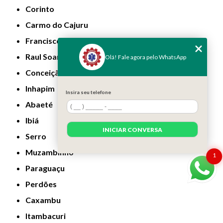
Corinto
Carmo do Cajuru
Francisco Sá
Raul Soares
Olá! Fale agora pelo WhatsApp
Conceição do Mato Dentro
Inhapim
Insira seu telefone
Abaeté
Ibiá
INICIAR CONVERSA
Serro
Muzambinho
1
Paraguaçu
Perdões
Caxambu
Itambacuri