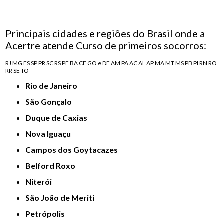
Principais cidades e regiões do Brasil onde a
Acertre atende Curso de primeiros socorros:
RJ
MG
ES
SP
PR
SC
RS
PE
BA
CE
GO e DF
AM
PA
AC
AL
AP
MA
MT
MS
PB
PI
RN
RO
RR
SE
TO
Rio de Janeiro
São Gonçalo
Duque de Caxias
Nova Iguaçu
Campos dos Goytacazes
Belford Roxo
Niterói
São João de Meriti
Petrópolis