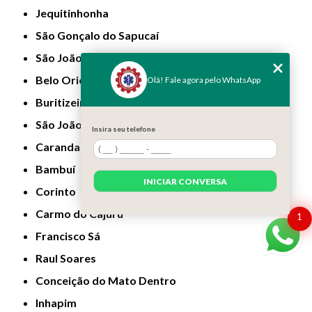
Jequitinhonha
São Gonçalo do Sapucaí
São João da Ponte
Belo Oriente
Olá! Fale agora pelo WhatsApp
Buritizeiro
São João do Paraíso
Insira seu telefone
Carandaí
Bambuí
INICIAR CONVERSA
Corinto
Carmo do Cajuru
1
Francisco Sá
Raul Soares
Conceição do Mato Dentro
Inhapim