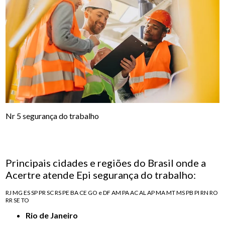
Nr 5 segurança do trabalho
Principais cidades e regiões do Brasil onde a
Acertre atende Epi segurança do trabalho:
RJ
MG
ES
SP
PR
SC
RS
PE
BA
CE
GO e DF
AM
PA
AC
AL
AP
MA
MT
MS
PB
PI
RN
RO
RR
SE
TO
Rio de Janeiro