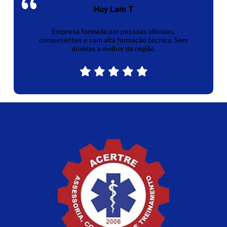
Huy Lam T
Empresa formada por pessoas idôneas,
competentes e com alta formação técnica. Sem
dúvidas a melhor da região.