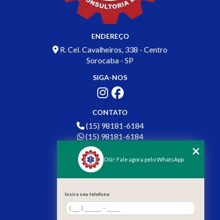
ENDEREÇO
R. Cel. Cavalheiros, 338 - Centro
Sorocaba - SP
SIGA-NOS
CONTATO
(15) 98181-6184
(15) 98181-6184
contato.acertre@gmail.com
Olá! Fale agora pelo WhatsApp
MENU
HOME
SOBRE NÓS
Insira seu telefone
SERVIÇOS
BLOG