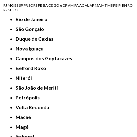
RJ
MG
ES
SP
PR
SC
RS
PE
BA
CE
GO e DF
AM
PA
AC
AL
AP
MA
MT
MS
PB
PI
RN
RO
RR
SE
TO
Rio de Janeiro
São Gonçalo
Duque de Caxias
Nova Iguaçu
Campos dos Goytacazes
Belford Roxo
Niterói
São João de Meriti
Petrópolis
Volta Redonda
Macaé
Magé
Itaboraí