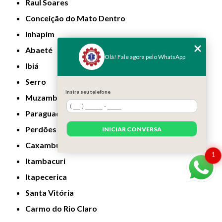
Raul Soares
Conceição do Mato Dentro
Inhapim
Abaeté
Olá! Fale agora pelo WhatsApp
Ibiá
Serro
Insira seu telefone
Muzambinho
Paraguaçu
Perdões
INICIAR CONVERSA
Caxambu
1
Itambacuri
Itapecerica
Santa Vitória
Carmo do Rio Claro