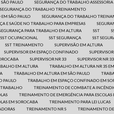
 SÃO PAULO
SEGURANÇA DO TRABALHO ASSESSORI
SEGURANÇA DO TRABALHO TREINAMENTO
 EM SÃO PAULO
SEGURANÇA DO TRABALHO TREIN
ÇA E SAÚDE NO TRABALHO PARA EMPRESAS
SEGURA
SEGURANÇA PARA TRABALHO EM ALTURA
SST
SST OCUPACIONAL
SST SEGURANÇA
SST SEGU
SST TREINAMENTO
SUPERVISÃO EM ALTURA
SUPERVISOR EM ESPAÇO CONFINADO
SUPERVISO
SOROCABA
SUPERVISOR NR 33
SUPERVISOR NR 3
ABALHO EM ALTURA
TRABALHO EM ALTURA NR 35 E
BA
TRABALHO EM ALTURA EM SÃO PAULO
TRAB
O PAULO
TRABALHO EM ESPAÇO CONFINADO EM S
O TRABALHO
TREINAMENTO DE COMBATE A INCÊNDI
OLAS
TREINAMENTO DE EMERGÊNCIA PARA ESCOLAS 
OLAS EM SOROCABA
TREINAMENTO PARA LEI LUCAS
ADORAS
TREINAMENTO NR 5
TREINAMENTO D