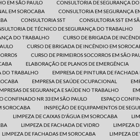
HO EM SÃO PAULO
CONSULTORIA DE SEGURANÇA D
NAL EM SOROCABA
CONSULTORIA EM SEGURANÇA E
ABA
CONSULTORIA SST
CONSULTORIA SST EM S
NSULTORIA DE TÉCNICO DE SEGURANÇA DO TRABALHO
RANÇA DO TRABALHO
CURSO DE BRIGADA DE INCÊND
PAULO
CURSO DE BRIGADA DE INCÊNDIO EM SOROCA
OCORROS
CURSO DE PRIMEIROS SOCORROS EM SÃO PA
OCABA
ELABORAÇÃO DE PLANOS DE EMERGÊNCIA
A DO TRABALHO
EMPRESA DE PINTURA DE FACHADA
OROCABA
EMPRESA DE SAÚDE OCUPACIONAL
EM
EMPRESAS DE SEGURANÇA E SAÚDE NO TRABALHO
E
ÇO CONFINADO NR 33 EM SÃO PAULO
ESPAÇO CONFI
EM SOROCABA
INSPEÇÃO DE EQUIPAMENTOS DE SEG
LIMPEZA DE CAIXAS D'ÁGUA EM SOROCABA
LI
ABA
LIMPEZA DE FACHADA DE VIDRO
LIMPEZA 
LIMPEZA DE FACHADAS EM SOROCABA
LIMPEZA DE