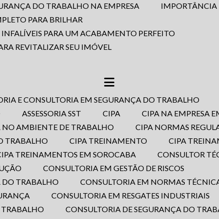
EGURANÇA DO TRABALHO NA EMPRESA
IMPORTÂNCIA
MPLETO PARA BRILHAR
S INFALÍVEIS PARA UM ACABAMENTO PERFEITO
ARA REVITALIZAR SEU IMÓVEL
SORIA E CONSULTORIA EM SEGURANÇA DO TRABALHO
O
ASSESSORIA SST
CIPA
CIPA NA EMPRESA 
PA NO AMBIENTE DE TRABALHO
CIPA NORMAS REGU
DO TRABALHO
CIPA TREINAMENTO
CIPA TREI
CIPA TREINAMENTOS EM SOROCABA
CONSULTOR T
RUÇÃO
CONSULTORIA EM GESTÃO DE RISCOS
A DO TRABALHO
CONSULTORIA EM NORMAS TÉCNICA
GURANÇA
CONSULTORIA EM RESGATES INDUSTRIAIS
O TRABALHO
CONSULTORIA DE SEGURANÇA DO TRA