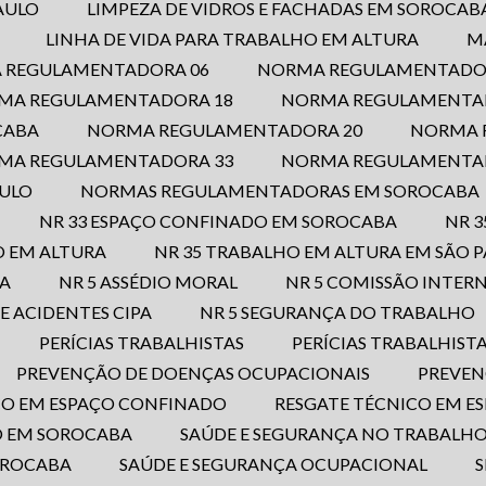
PAULO
LIMPEZA DE VIDROS E FACHADAS EM SOROCAB
LINHA DE VIDA PARA TRABALHO EM ALTURA
A REGULAMENTADORA 06
NORMA REGULAMENTADO
RMA REGULAMENTADORA 18
NORMA REGULAMENTAD
CABA
NORMA REGULAMENTADORA 20
NORMA
RMA REGULAMENTADORA 33
NORMA REGULAMENTA
AULO
NORMAS REGULAMENTADORAS EM SOROCABA
NR 33 ESPAÇO CONFINADO EM SOROCABA
NR 
O EM ALTURA
NR 35 TRABALHO EM ALTURA EM SÃO 
BA
NR 5 ASSÉDIO MORAL
NR 5 COMISSÃO INTE
E ACIDENTES CIPA
NR 5 SEGURANÇA DO TRABALHO
PERÍCIAS TRABALHISTAS
PERÍCIAS TRABALHIST
PREVENÇÃO DE DOENÇAS OCUPACIONAIS
PREVE
ICO EM ESPAÇO CONFINADO
RESGATE TÉCNICO EM 
O EM SOROCABA
SAÚDE E SEGURANÇA NO TRABALHO
OROCABA
SAÚDE E SEGURANÇA OCUPACIONAL