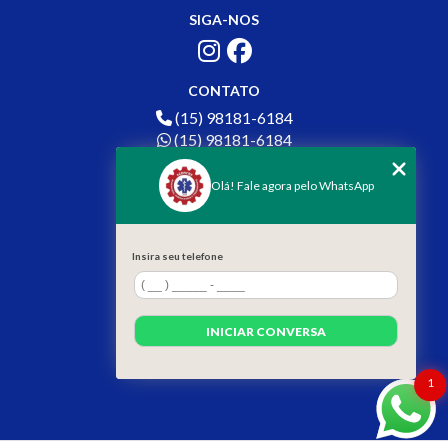
GUIA COMPLETO DE SEGURANÇA EM ESPAÇOS
SIGA-NOS
CONFINADOS: DICAS ESSENCIAIS
GUIA COMPLETO SOBRE TRABALHO EM ESPAÇO
CONTATO
CONFINADO EM SÃO PAULO: DICAS E NORMAS
ESSENCIAIS
(15) 98181-6184
(15) 98181-6184
GUIA DEFINITIVO PARA IMPLEMENTAR
contato.acertre@gmail.com
SEGURANÇA DO TRABALHO NA EMPRESA
Olá! Fale agora pelo WhatsApp
MENU
IMPORTÂNCIA DA CIPA NO AMBIENTE
HOME
CORPORATIVO
SOBRE NÓS
Insira seu telefone
SERVIÇOS
LIMPEZA DE FACHADA DE VIDRO: GUIA COMPLETO
BLOG
PARA BRILHAR
CONTATO
INICIAR CONVERSA
CATEGORIAS
LIMPEZA DE FACHADA DE VIDRO: TÉCNICAS
MAPA DO SITE
INFALÍVEIS PARA UM ACABAMENTO PERFEITO
1
LIMPEZA DE FACHADAS: GUIA COMPLETO PARA
REVITALIZAR SEU IMÓVEL