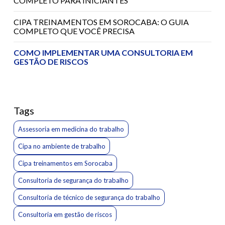
COMPLETO PARA INICIANTES
CIPA TREINAMENTOS EM SOROCABA: O GUIA
COMPLETO QUE VOCÊ PRECISA
COMO IMPLEMENTAR UMA CONSULTORIA EM
GESTÃO DE RISCOS
CONSULTORIA DE SEGURANÇA DO TRABALHO:
GUIA COMPLETO PARA EMPRESAS
Tags
CONSULTORIA DE SEGURANÇA DO TRABALHO: O
GUIA ESSENCIAL PARA EMPRESAS
Assessoria em medicina do trabalho
CONSULTORIA DE TÉCNICO DE SEGURANÇA DO
Cipa no ambiente de trabalho
TRABALHO: GUIA ESSENCIAL
Cipa treinamentos em Sorocaba
CONSULTORIA EM MEDICINA E SEGURANÇA DO
Consultoria de segurança do trabalho
TRABALHO: GUIA PRÁTICO
Consultoria de técnico de segurança do trabalho
CONSULTORIA EM MEDICINA E SEGURANÇA DO
TRABALHO: O QUE VOCÊ PRECISA SABER
Consultoria em gestão de riscos