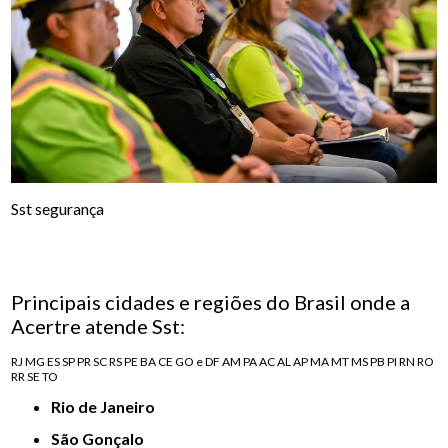
Sst segurança
Principais cidades e regiões do Brasil onde a
Acertre atende Sst:
RJ
MG
ES
SP
PR
SC
RS
PE
BA
CE
GO e DF
AM
PA
AC
AL
AP
MA
MT
MS
PB
PI
RN
RO
RR
SE
TO
Rio de Janeiro
São Gonçalo