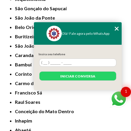
São Gonçalo do Sapucaí
São João da Ponte
Belo Oriente
Olá! Fale agora pelo WhatsApp
Buritizeiro
São João do Paraíso
Insira seu telefone
Carandaí
Bambuí
Corinto
INICIAR CONVERSA
Carmo do Cajuru
1
Francisco Sá
Raul Soares
Conceição do Mato Dentro
Inhapim
Abaeté